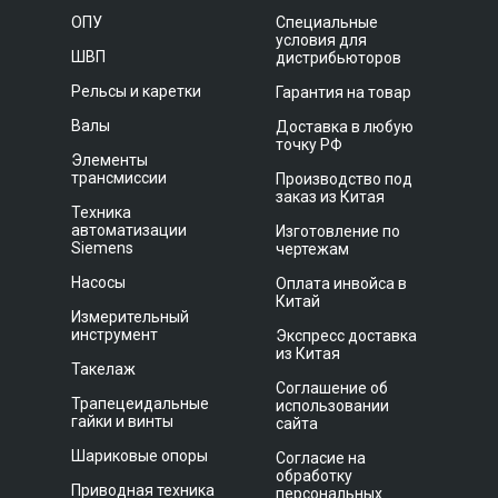
ОПУ
Специальные
условия для
ШВП
дистрибьюторов
Рельсы и каретки
Гарантия на товар
Валы
Доставка в любую
точку РФ
Элементы
трансмиссии
Производство под
заказ из Китая
Техника
автоматизации
Изготовление по
Siemens
чертежам
Насосы
Оплата инвойса в
Китай
Измерительный
инструмент
Экспресс доставка
из Китая
Такелаж
Соглашение об
Трапецеидальные
использовании
гайки и винты
сайта
Шариковые опоры
Согласие на
обработку
Приводная техника
персональных