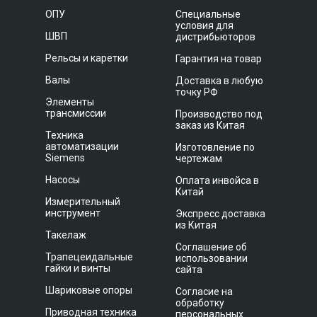
ОПУ
Специальные
условия для
ШВП
дистрибьюторов
Рельсы и каретки
Гарантия на товар
Валы
Доставка в любую
точку РФ
Элементы
трансмиссии
Производство под
заказ из Китая
Техника
автоматизации
Изготовление по
Siemens
чертежам
Насосы
Оплата инвойса в
Китай
Измерительный
инструмент
Экспресс доставка
из Китая
Такелаж
Соглашение об
Трапецеидальные
использовании
гайки и винты
сайта
Шариковые опоры
Согласие на
обработку
Приводная техника
персональных