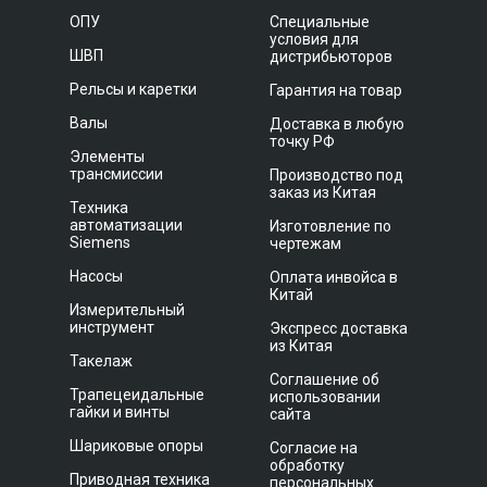
ОПУ
Специальные
условия для
ШВП
дистрибьюторов
Рельсы и каретки
Гарантия на товар
Валы
Доставка в любую
точку РФ
Элементы
трансмиссии
Производство под
заказ из Китая
Техника
автоматизации
Изготовление по
Siemens
чертежам
Насосы
Оплата инвойса в
Китай
Измерительный
инструмент
Экспресс доставка
из Китая
Такелаж
Соглашение об
Трапецеидальные
использовании
гайки и винты
сайта
Шариковые опоры
Согласие на
обработку
Приводная техника
персональных