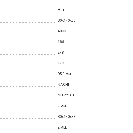
Нет
80x140x33
4000
186
243
140
95.3 мм.
NACHI
NU 2216 E
2 мм.
80x140x33
2 мм.