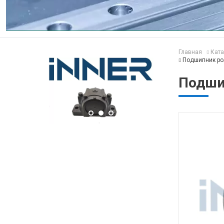
Главная
Ката
Подшипник ро
Подши