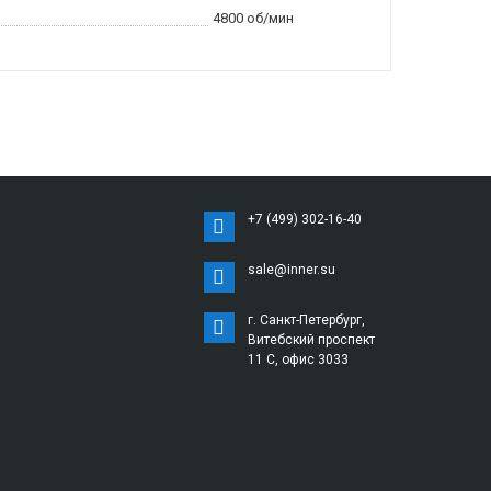
4800 об/мин
+7 (499) 302-16-40
sale@inner.su
г. Санкт-Петербург,
Витебский проспект
11 С, офис 3033