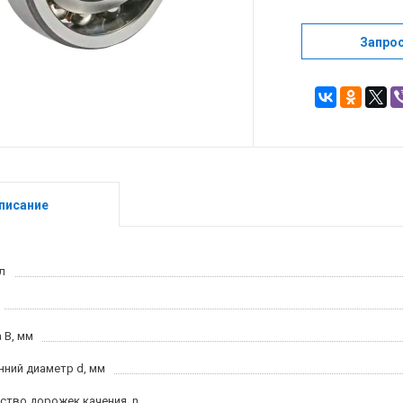
Запро
писание
л
 B, мм
нний диаметр d, мм
ство дорожек качения, n