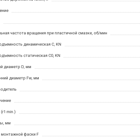
ение
ьная частота вращения при пластичной смазке, об/мин
одъемность динамическая C, KN
одъемность статическая C0, KN
й диаметр D, мм
нний диаметр Fw, мм
водитель
чение
(r1 min.)
ы, мм
 монтажной фаски F