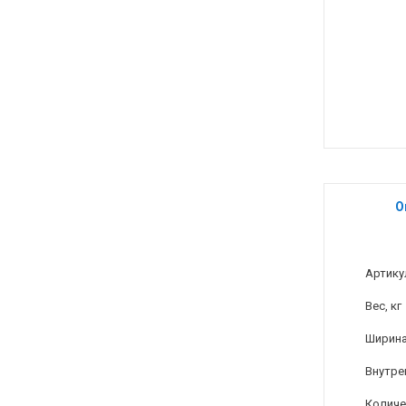
О
Артику
Вес, кг
Ширина
Внутре
Количе