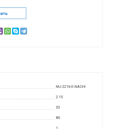
сить
NU-2216-E-NACHI
2.15
33
80
1