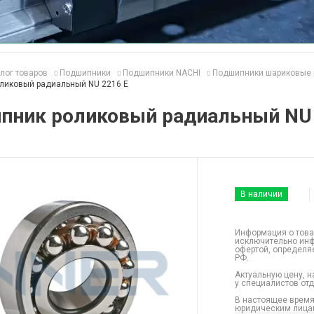
лог товаров
Подшипники
Подшипники NACHI
Подшипники шариковые 
ликовый радиальный NU 2216 E
пник роликовый радиальный NU 
В наличии
Информация о това
исключительно инф
офертой, определя
РФ.
Актуальную цену, н
у специалистов от
В настоящее время
юридическим лицам