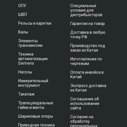
ОПУ
Специальные
условия для
ШВП
дистрибьюторов
Рельсы и каретки
Гарантия на товар
Валы
Доставка в любую
точку РФ
Элементы
трансмиссии
Производство под
заказ из Китая
Техника
автоматизации
Изготовление по
Siemens
чертежам
Насосы
Оплата инвойса в
Китай
Измерительный
инструмент
Экспресс доставка
из Китая
Такелаж
Соглашение об
Трапецеидальные
использовании
гайки и винты
сайта
Шариковые опоры
Согласие на
обработку
Приводная техника
персональных