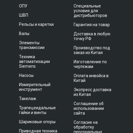
ОПУ
Специальные
условия для
ШВП
дистрибьюторов
Рельсы и каретки
Гарантия на товар
Валы
Доставка в любую
точку РФ
Элементы
трансмиссии
Производство под
заказ из Китая
Техника
автоматизации
Изготовление по
Siemens
чертежам
Насосы
Оплата инвойса в
Китай
Измерительный
инструмент
Экспресс доставка
из Китая
Такелаж
Соглашение об
Трапецеидальные
использовании
гайки и винты
сайта
Шариковые опоры
Согласие на
обработку
Приводная техника
персональных