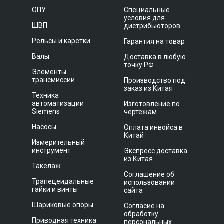
ОПУ
Специальные
условия для
ШВП
дистрибьюторов
Рельсы и каретки
Гарантия на товар
Валы
Доставка в любую
точку РФ
Элементы
трансмиссии
Производство под
заказ из Китая
Техника
автоматизации
Изготовление по
Siemens
чертежам
Насосы
Оплата инвойса в
Китай
Измерительный
инструмент
Экспресс доставка
из Китая
Такелаж
Соглашение об
Трапецеидальные
использовании
гайки и винты
сайта
Шариковые опоры
Согласие на
обработку
Приводная техника
персональных