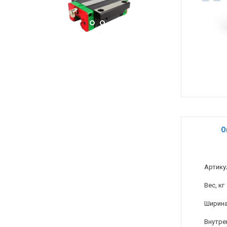
О
Артику
Вес, кг
Ширина
Внутре