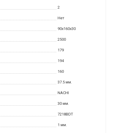
2
Нет
90x160x30
2500
179
194
160
37.5 мм.
NACHI
30 мм.
7218BDT
1 мм.