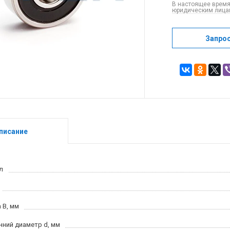
В настоящее время
юридическим лицам
Запро
писание
л
 B, мм
нний диаметр d, мм