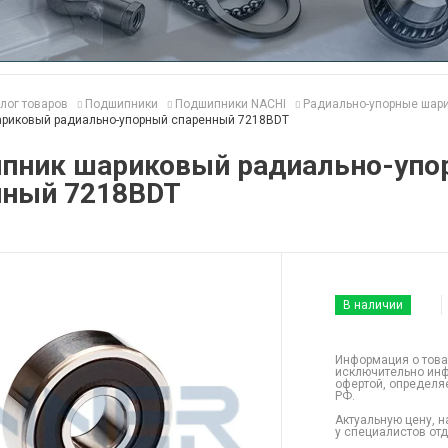
лог товаров
Подшипники
Подшипники NACHI
Радиально-упорные шар
риковый радиально-упорный спаренный 7218BDT
пник шариковый радиально-упо
нный 7218BDT
В наличии
Информация о това
исключительно инф
офертой, определя
РФ.
Актуальную цену, н
у специалистов от