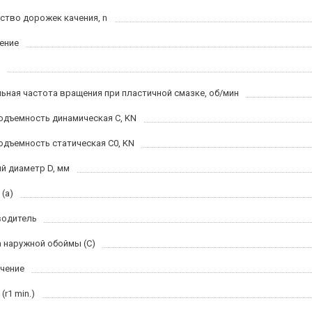
ство дорожек качения, n
ение
ьная частота вращения при пластичной смазке, об/мин
одъемность динамическая C, KN
одъемность статическая C0, KN
й диаметр D, мм
(a)
водитель
 наружной обоймы (C)
чение
(r1 min.)