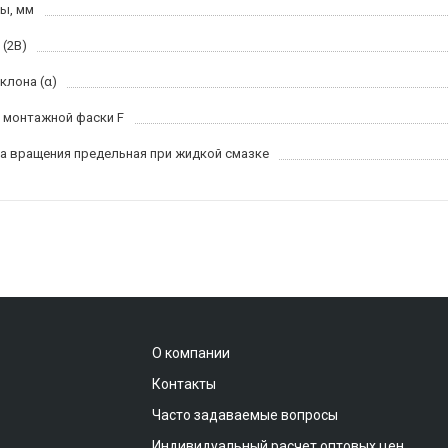
ы, мм
 (2B)
клона (α)
 монтажной фаски F
а вращения предельная при жидкой смазке
О компании
Контакты
Часто задаваемые вопросы
Индивидуальный расчет оптовых цен