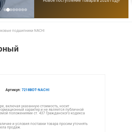
Новое поступление товара в 2026 году!
иковые подшипники NACHI
рный
Артикул:
7218BDT-NACHI
ре, включая указанную стоимость, носит
ормационный характер и не является публичной
емой положениями ст. 437 Гражданского кодекса
аличие и условия поставки товара просим уточнять
дела продаж.