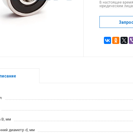
В настоящее время
юридическим лицам
Запро
писание
л
 B, мм
нний диаметр d, мм