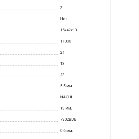
2
Нет
15x42x13
11000
21
13
42
5.5 мм.
NACHI
13 мм.
7302BDB
0.6 мм.