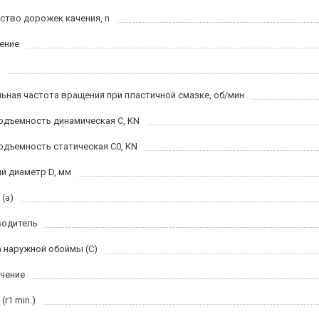
ство дорожек качения, n
ение
ьная частота вращения при пластичной смазке, об/мин
одъемность динамическая C, KN
одъемность статическая C0, KN
й диаметр D, мм
(a)
водитель
 наружной обоймы (C)
чение
(r1 min.)