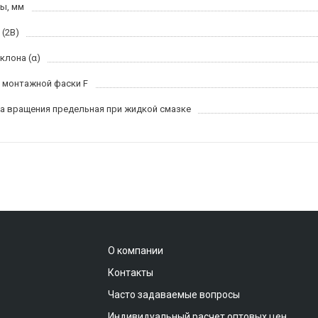
ы, мм
 (2B)
клона (α)
 монтажной фаски F
а вращения предельная при жидкой смазке
О компании
Контакты
Часто задаваемые вопросы
Индивидуальный расчет оптовых цен