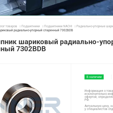
лог товаров
Подшипники
Подшипники NACHI
Радиально-упорные шар
риковый радиально-упорный спаренный 7302BDB
пник шариковый радиально-упо
нный 7302BDB
В наличии
Информация о това
исключительно инф
офертой, определя
РФ.
Актуальную цену, н
у специалистов от