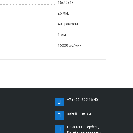
15x42x13
26 мм.
40 Градусы
1 мм.
16000 об/мин
+7 (499) 302-16-40
sale@inner.su
г. Санкт-Петербург,
Витебский проспект