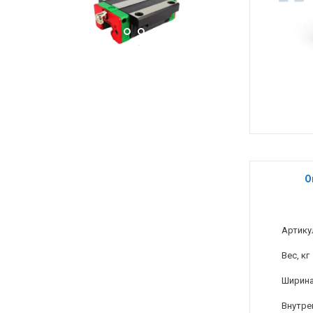
О
Артику
Вес, кг
Ширина
Внутре