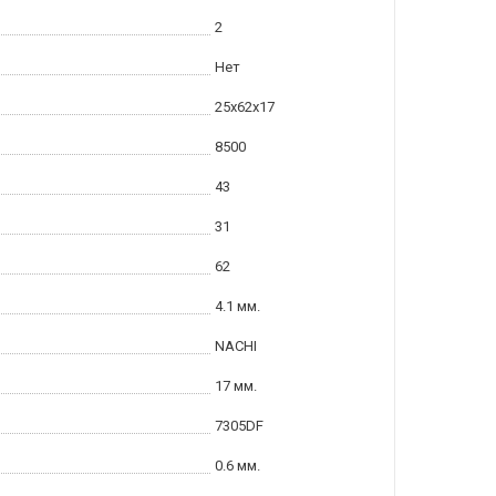
2
Нет
25x62x17
8500
43
31
62
4.1 мм.
NACHI
17 мм.
7305DF
0.6 мм.