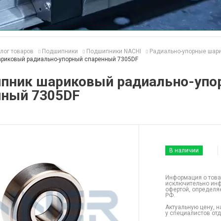
лог товаров
Подшипники
Подшипники NACHI
Радиально-упорные шар
риковый радиально-упорный спаренный 7305DF
пник шариковый радиально-упо
нный 7305DF
В наличии
Информация о това
исключительно инф
офертой, определя
РФ.
Актуальную цену, н
у специалистов от