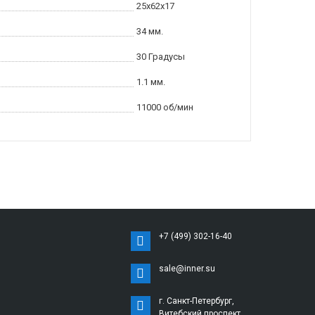
25x62x17
34 мм.
30 Градусы
1.1 мм.
11000 об/мин
+7 (499) 302-16-40
sale@inner.su
г. Санкт-Петербург,
Витебский проспект