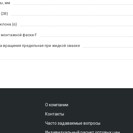
ы, мм
 (2B)
клона (α)
 монтажной фаски F
а вращения предельная при жидкой смазке
О компании
Контакты
Часто задаваемые вопросы
Индивидуальный расчет оптовых цен