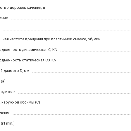
ство дорожек качения, n
ение
ьная частота вращения при пластичной смазке, об/мин
одъемность динамическая C, KN
одъемность статическая C0, KN
й диаметр D, мм
(a)
водитель
 наружной обоймы (C)
чение
(r1 min.)