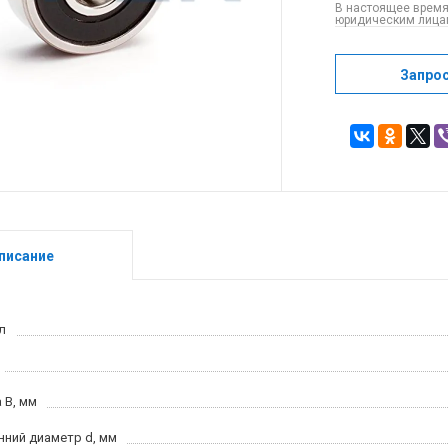
В настоящее время
юридическим лицам
Запро
писание
л
 B, мм
нний диаметр d, мм