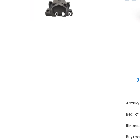
О
Артику
Вес, кг
Ширина
Внутре