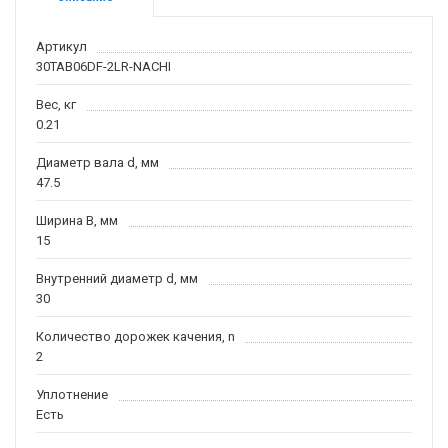
Артикул
30TAB06DF-2LR-NACHI
Вес, кг
0.21
Диаметр вала d, мм
47.5
Ширина B, мм
15
Внутренний диаметр d, мм
30
Количество дорожек качения, n
2
Уплотнение
Есть