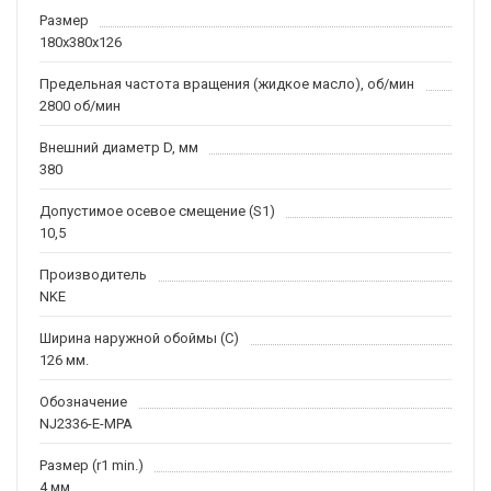
Размер
180x380x126
Предельная частота вращения (жидкое масло), об/мин
2800 об/мин
Внешний диаметр D, мм
380
Допустимое осевое смещение (S1)
10,5
Производитель
NKE
Ширина наружной обоймы (C)
126 мм.
Обозначение
NJ2336-E-MPA
Размер (r1 min.)
4 мм.