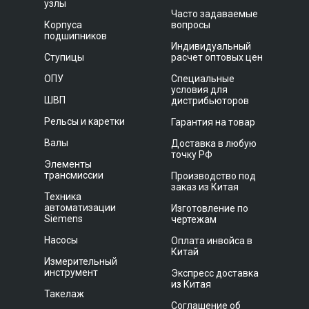
узлы
Часто задаваемые
Корпуса
вопросы
подшипников
Индивидуальный
Ступицы
расчет оптовых цен
ОПУ
Специальные
условия для
ШВП
дистрибьюторов
Рельсы и каретки
Гарантия на товар
Валы
Доставка в любую
точку РФ
Элементы
трансмиссии
Производство под
заказ из Китая
Техника
автоматизации
Изготовление по
Siemens
чертежам
Насосы
Оплата инвойса в
Китай
Измерительный
инструмент
Экспресс доставка
из Китая
Такелаж
Соглашение об