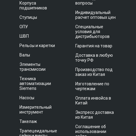
Корпуса
вопросы
подшипников
Индивидуальный
Ступицы
расчет оптовых цен
ОПУ
Специальные
условия для
ШВП
дистрибьюторов
Рельсы и каретки
Гарантия на товар
Валы
Доставка в любую
точку РФ
Элементы
трансмиссии
Производство под
заказ из Китая
Техника
автоматизации
Изготовление по
Siemens
чертежам
Насосы
Оплата инвойса в
Китай
Измерительный
инструмент
Экспресс доставка
из Китая
Такелаж
Соглашение об
Трапецеидальные
использовании
гайки и винты