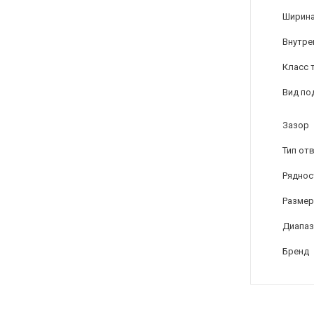
Ширина
Внутре
Класс 
Вид по
Зазор
Тип от
Ряднос
Размер
Диапаз
Бренд