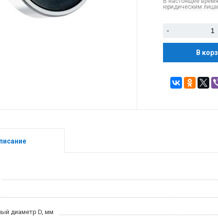
В настоящее время
юридическим лицам
-
В кор
писание
ый диаметр D, мм