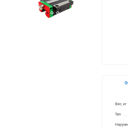
О
Вес, кг
Тип
Наружн