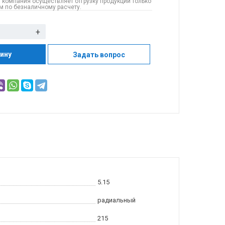
 компания осуществляет отгрузку продукции только
 по безналичному расчету.
+
зину
Задать вопрос
5.15
радиальный
215