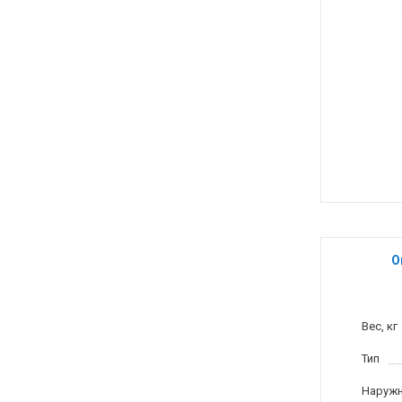
О
Вес, кг
Тип
Наружн