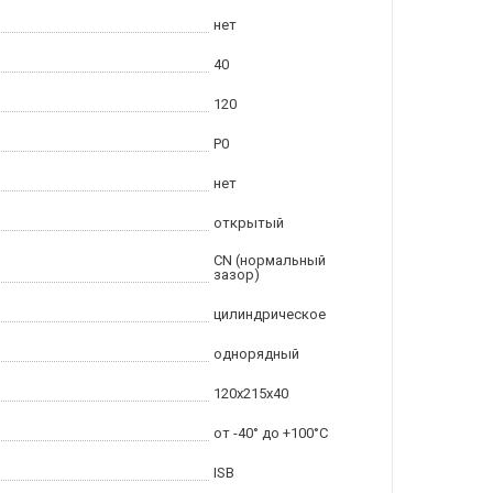
нет
40
120
P0
нет
открытый
CN (нормальный
зазор)
цилиндрическое
однорядный
120x215x40
от -40° до +100°C
ISB