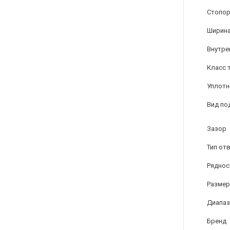
Стопор
Ширина
Внутре
Класс 
Уплотн
Вид по
Зазор
Тип от
Ряднос
Размер
Диапаз
Бренд