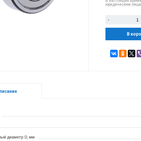
В настоящее время
юридическим лицам
-
В кор
писание
ый диаметр D, мм