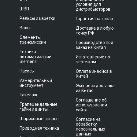
условия для
ШВП
дистрибьюторов
Рельсы и каретки
Гарантия на товар
Валы
Доставка в любую
точку РФ
Элементы
трансмиссии
Производство под
заказ из Китая
Техника
автоматизации
Изготовление по
Siemens
чертежам
Насосы
Оплата инвойса в
Китай
Измерительный
инструмент
Экспресс доставка
из Китая
Такелаж
Соглашение об
Трапецеидальные
использовании
гайки и винты
сайта
Шариковые опоры
Согласие на
обработку
Приводная техника
персональных
данных