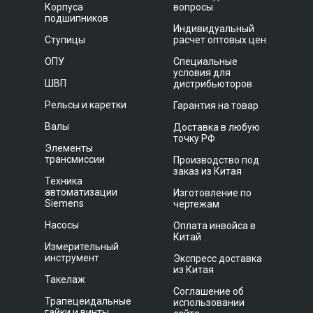
Корпуса
вопросы
подшипников
Индивидуальный
Ступицы
расчет оптовых цен
ОПУ
Специальные
условия для
ШВП
дистрибьюторов
Рельсы и каретки
Гарантия на товар
Валы
Доставка в любую
точку РФ
Элементы
трансмиссии
Производство под
заказ из Китая
Техника
автоматизации
Изготовление по
Siemens
чертежам
Насосы
Оплата инвойса в
Китай
Измерительный
инструмент
Экспресс доставка
из Китая
Такелаж
Соглашение об
Трапецеидальные
использовании
гайки и винты