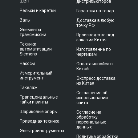
ШВП
дистрибьюторов
Рельсы и каретки
Гарантия на товар
Валы
Доставка в любую
точку РФ
Элементы
трансмиссии
Производство под
заказ из Китая
Техника
автоматизации
Изготовление по
Siemens
чертежам
Насосы
Оплата инвойса в
Китай
Измерительный
инструмент
Экспресс доставка
из Китая
Такелаж
Соглашение об
Трапецеидальные
использовании
гайки и винты
сайта
Шариковые опоры
Согласие на
обработку
Приводная техника
персональных
данных
Электроинструменты
Политика обработки