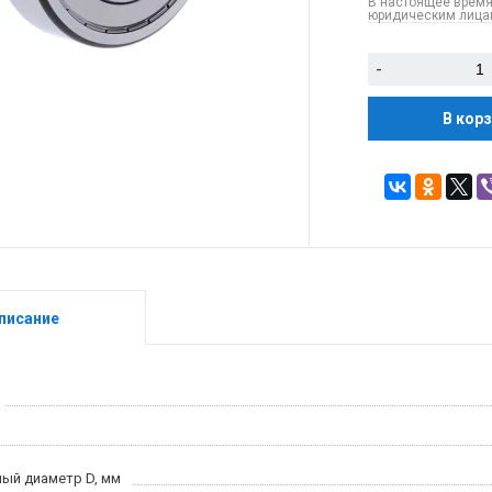
В настоящее время
юридическим лицам
-
В кор
писание
ый диаметр D, мм