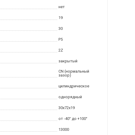
нет
19
30
P5
2Z
закрытый
CN (нормальный
зазор)
цилиндрическое
однорядный
30x72x19
от -40° до +100°
13000