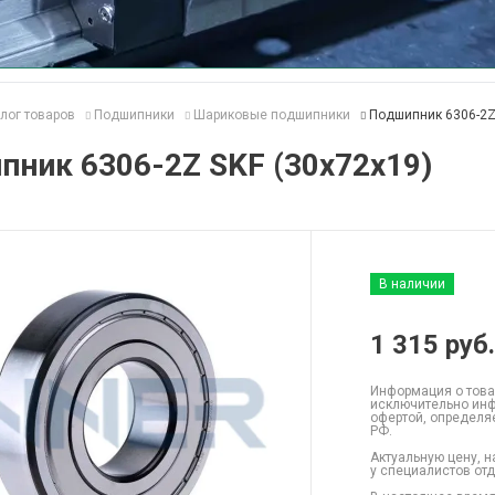
лог товаров
Подшипники
Шариковые подшипники
Подшипник 6306-2Z
ник 6306-2Z SKF (30x72x19)
В наличии
1 315
руб.
Информация о това
исключительно инф
офертой, определя
РФ.
Актуальную цену, н
у специалистов от