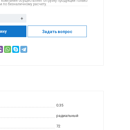
 компания осуществляет отгрузку продукции только
 по безналичному расчету.
+
зину
Задать вопрос
0.35
радиальный
72