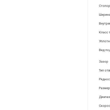
Стопор
Ширина
Внутре
Класс 
Уплотн
Вид по
Зазор
Тип от
Ряднос
Размер
Диапаз
Скорос