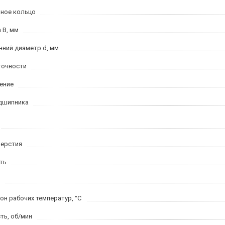
ное кольцо
 B, мм
нний диаметр d, мм
точности
ение
дшипника
верстия
ть
он рабочих температур, °C
ть, об/мин