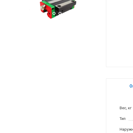
О
Вес, кг
Тип
Наружн