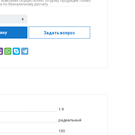
 компания осуществляет отгрузку продукции только
 по безналичному расчету.
+
зину
Задать вопрос
1.9
радиальный
130