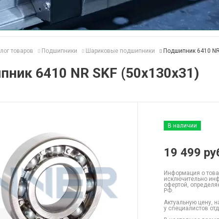
лог товаров
Подшипники
Шариковые подшипники
Подшипник 6410 NR
ник 6410 NR SKF (50x130x31)
В наличии
19 499
ру
Информация о това
исключительно инф
офертой, определя
РФ.
Актуальную цену, н
у специалистов от