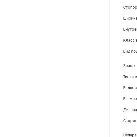
Стопор
Ширина
Внутре
Класс 
Вид по
Зазор
Тип от
Ряднос
Размер
Диапаз
Скорос
Сепара