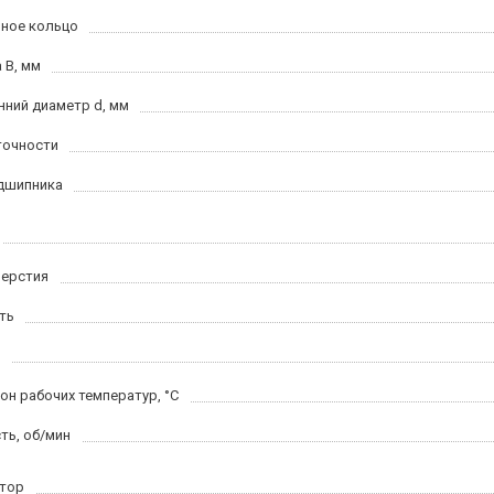
ное кольцо
 B, мм
нний диаметр d, мм
точности
дшипника
верстия
ть
он рабочих температур, °C
ть, об/мин
тор