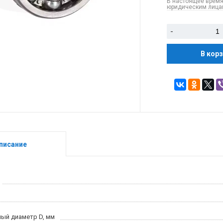
В настоящее время
юридическим лицам
-
В кор
писание
ый диаметр D, мм