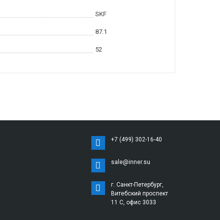
SKF
87.1
52
+7 (499) 302-16-40
sale@inner.su
г. Санкт-Петербург,
Витебский проспект
11 С, офис 3033