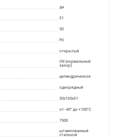
да
31
50
P0
открытый
CN (нормальный
зазор)
цилиндрическое
однорядный
50x130x31
от -40° до +100°C
7500
штампованный
стальной