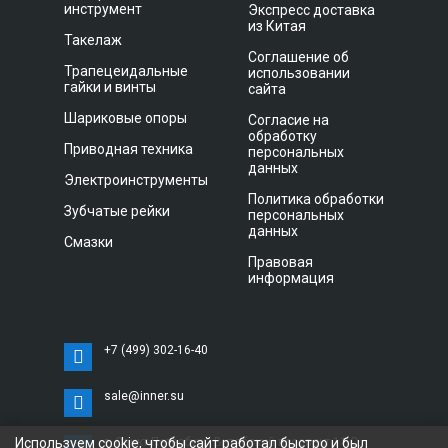
инструмент
Экспресс доставка
из Китая
Такелаж
Соглашение об
Трапецеидальные
использовании
гайки и винты
сайта
Шариковые опоры
Согласие на
обработку
Приводная техника
персональных
данных
Электроинструменты
Политика обработки
Зубчатые рейки
персональных
данных
Смазки
Правовая
информация
+7 (499) 302-16-40
sale@inner.su
Используем cookie, чтобы сайт работал быстро и был
г. Санкт-Петербург, Витебский проспект 11 С,