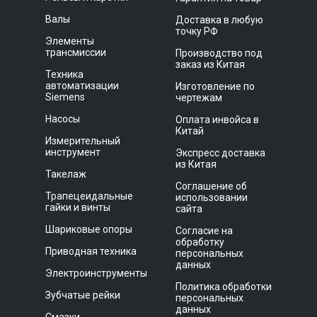
Валы
Доставка в любую
точку РФ
Элементы
трансмиссии
Производство под
заказ из Китая
Техника
автоматизации
Изготовление по
Siemens
чертежам
Насосы
Оплата инвойса в
Китай
Измерительный
инструмент
Экспресс доставка
из Китая
Такелаж
Соглашение об
Трапецеидальные
использовании
гайки и винты
сайта
Шариковые опоры
Согласие на
обработку
Приводная техника
персональных
данных
Электроинструменты
Политика обработки
Зубчатые рейки
персональных
данных