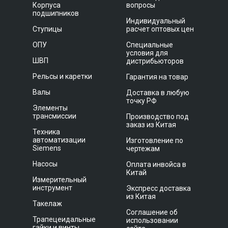
Корпуса
вопросы
подшипников
Индивидуальный
Ступицы
расчет оптовых цен
ОПУ
Специальные
условия для
ШВП
дистрибьюторов
Рельсы и каретки
Гарантия на товар
Валы
Доставка в любую
точку РФ
Элементы
трансмиссии
Производство под
заказ из Китая
Техника
автоматизации
Изготовление по
Siemens
чертежам
Насосы
Оплата инвойса в
Китай
Измерительный
инструмент
Экспресс доставка
из Китая
Такелаж
Соглашение об
Трапецеидальные
использовании
гайки и винты