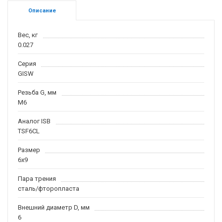
Описание
Вес, кг
0.027
Серия
GISW
Резьба G, мм
M6
Аналог ISB
TSF6CL
Размер
6x9
Пара трения
сталь/фторопласта
Внешний диаметр D, мм
6