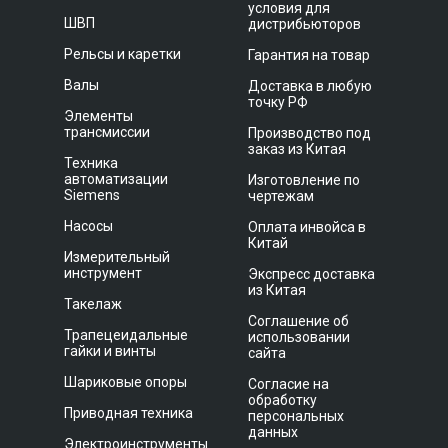
условия для
ШВП
дистрибьюторов
Рельсы и каретки
Гарантия на товар
Валы
Доставка в любую
точку РФ
Элементы
трансмиссии
Производство под
заказ из Китая
Техника
автоматизации
Изготовление по
Siemens
чертежам
Насосы
Оплата инвойса в
Китай
Измерительный
инструмент
Экспресс доставка
из Китая
Такелаж
Соглашение об
Трапецеидальные
использовании
гайки и винты
сайта
Шариковые опоры
Согласие на
обработку
Приводная техника
персональных
данных
Электроинструменты