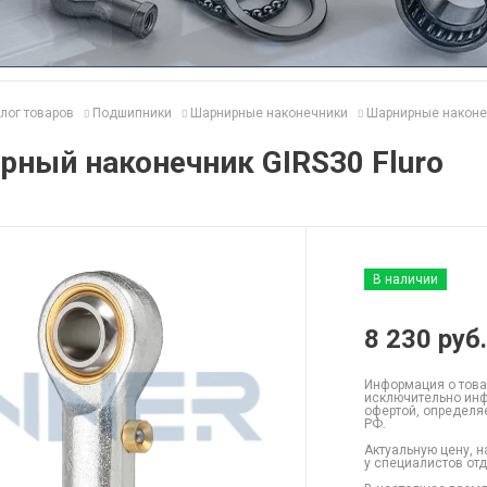
лог товаров
Подшипники
Шарнирные наконечники
Шарнирные наконеч
ный наконечник GIRS30 Fluro
В наличии
8 230
руб.
Информация о това
исключительно инф
офертой, определя
РФ.
Актуальную цену, н
у специалистов от