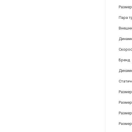
Размер
Пара т
Внешни
Динами
Скорос
Бренд
Динами
Статич
Размер
Размер 
Размер 
Размер 