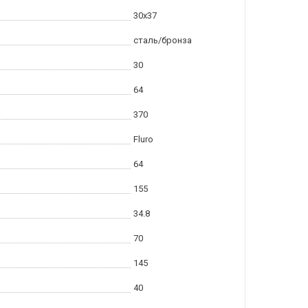
30x37
сталь/бронза
30
64
370
Fluro
64
155
34.8
70
145
40