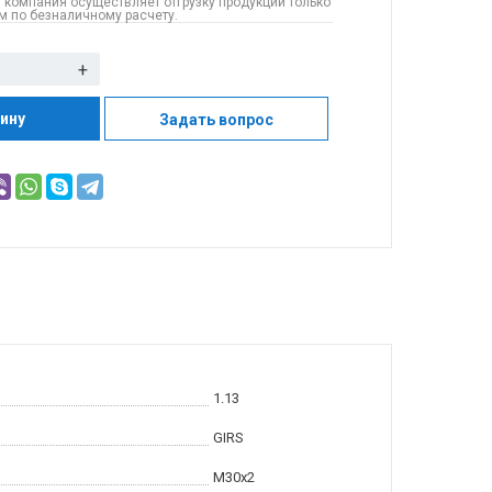
 компания осуществляет отгрузку продукции только
 по безналичному расчету.
+
зину
Задать вопрос
1.13
GIRS
M30x2