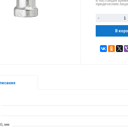
В настоящее время
юридическим лицам
-
В кор
писание
 G, мм