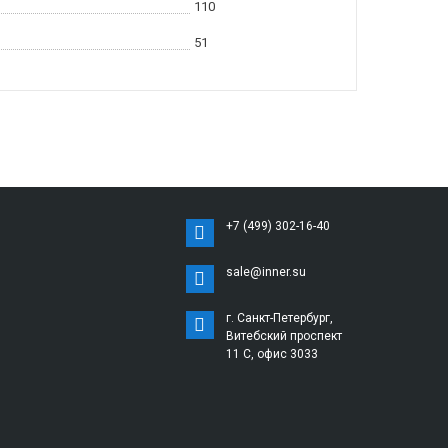
110
51
+7 (499) 302-16-40
sale@inner.su
г. Санкт-Петербург,
Витебский проспект
11 С, офис 3033