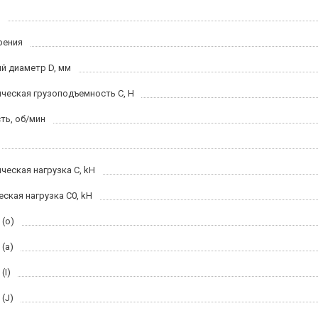
рения
й диаметр D, мм
ческая грузоподъемность С, H
ть, об/мин
ческая нагрузка C, kН
еская нагрузка C0, kH
 (o)
(a)
(I)
(J)