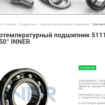
лог товаров
Подшипники
Высокотемпературные подшипники
Высокот
отемпературный подшипник 511
50° INNER
В наличии
Информация о това
исключительно инф
офертой, определя
РФ.
Актуальную цену, н
у специалистов от
В настоящее время