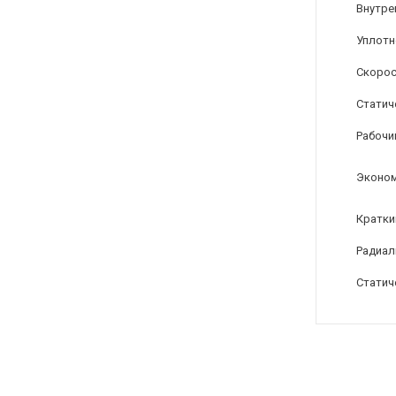
Внутре
Уплотн
Скорос
Статиче
Рабочи
Эконом
Кратки
Радиал
Статиче