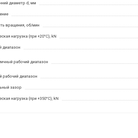
нний диаметр d, мм
ение
ть вращения, об/мин
ская нагрузка (при +20°C), kN
й диапазон
ичный рабочий диапазон
й рабочий диапазон
ьный зазор
ская нагрузка (при +350°C), kN