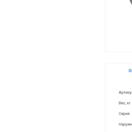
О
Артику
Вес, кг
Серия
Наружн