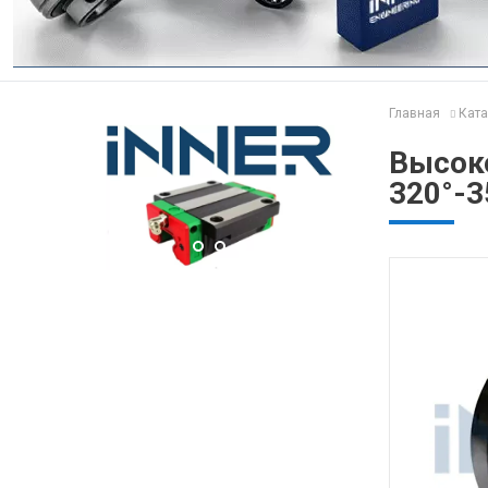
Главная
Ката
Высок
320°-3