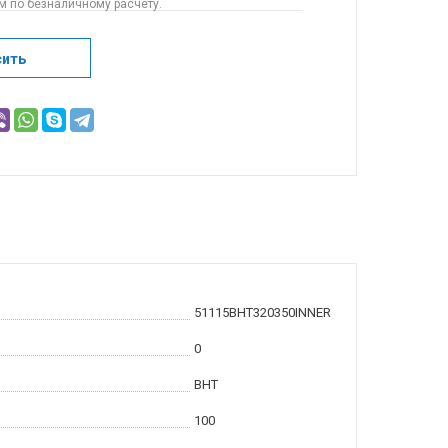
 по безналичному расчету.
сить
51115BHT320350INNER
0
BHT
100