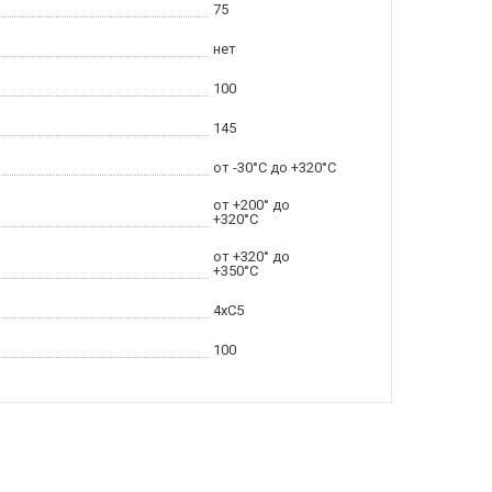
75
нет
100
145
от -30°C до +320°C
от +200° до
+320°C
от +320° до
+350°C
4xC5
100