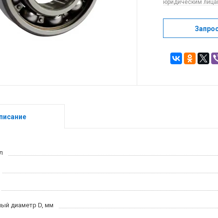
юридическим лицам
Запро
писание
л
ый диаметр D, мм