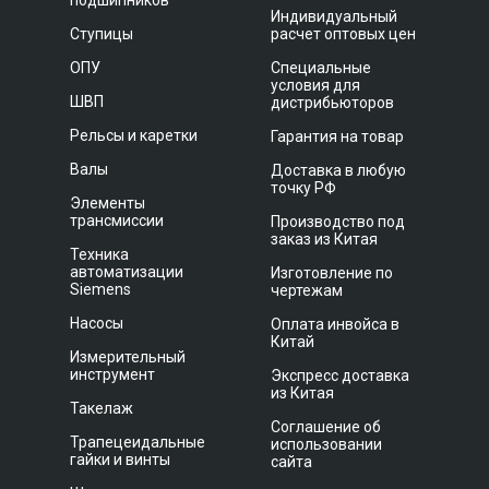
подшипников
Индивидуальный
Ступицы
расчет оптовых цен
ОПУ
Специальные
условия для
ШВП
дистрибьюторов
Рельсы и каретки
Гарантия на товар
Валы
Доставка в любую
точку РФ
Элементы
трансмиссии
Производство под
заказ из Китая
Техника
автоматизации
Изготовление по
Siemens
чертежам
Насосы
Оплата инвойса в
Китай
Измерительный
инструмент
Экспресс доставка
из Китая
Такелаж
Соглашение об
Трапецеидальные
использовании
гайки и винты
сайта