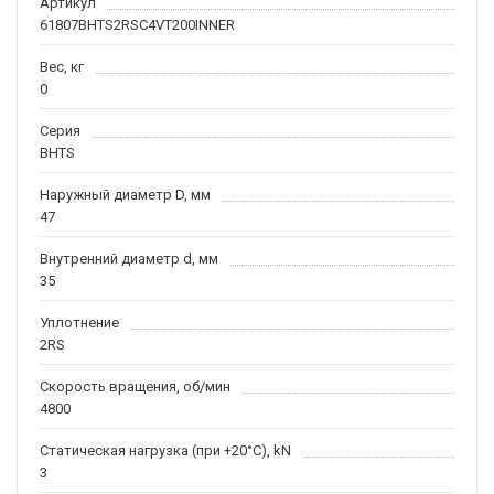
Артикул
61807BHTS2RSC4VT200INNER
Вес, кг
0
Серия
BHTS
Наружный диаметр D, мм
47
Внутренний диаметр d, мм
35
Уплотнение
2RS
Скорость вращения, об/мин
4800
Статическая нагрузка (при +20°C), kN
3