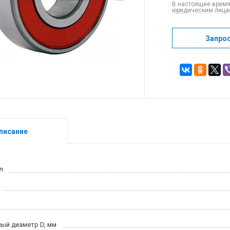
В настоящее время
юридическим лицам
Запро
писание
л
ый диаметр D, мм