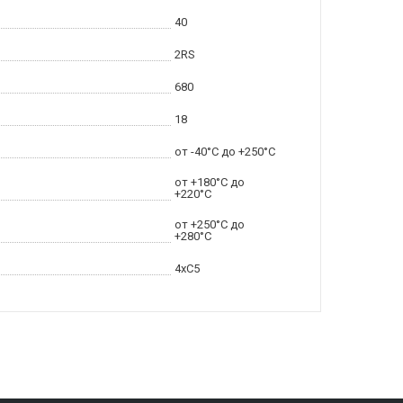
40
2RS
680
18
от -40°C до +250°C
от +180°C до
+220°C
от +250°C до
+280°C
4xC5