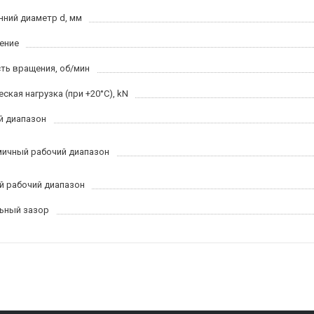
нний диаметр d, мм
ение
ть вращения, об/мин
ская нагрузка (при +20°C), kN
й диапазон
ичный рабочий диапазон
й рабочий диапазон
ьный зазор