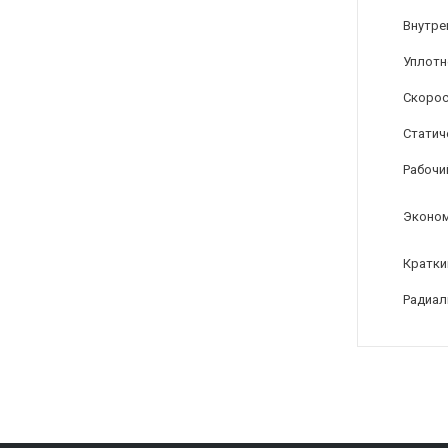
Внутре
Уплотн
Скорос
Статиче
Рабочи
Эконом
Кратки
Радиал