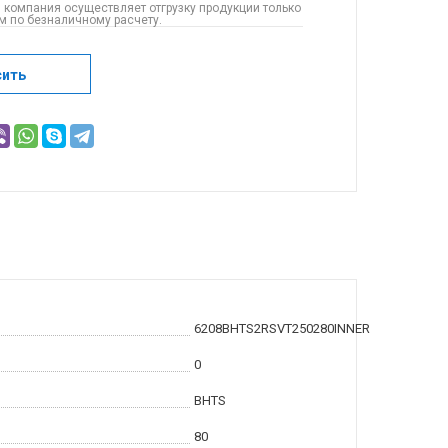
 компания осуществляет отгрузку продукции только
 по безналичному расчету.
сить
6208BHTS2RSVT250280INNER
0
BHTS
80