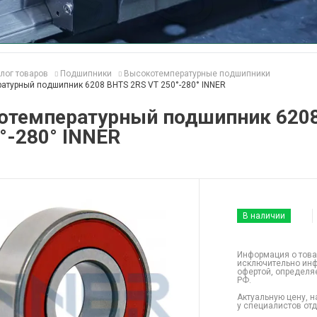
лог товаров
Подшипники
Высокотемпературные подшипники
атурный подшипник 6208 BHTS 2RS VT 250°-280° INNER
отемпературный подшипник 620
°-280° INNER
В наличии
Информация о това
исключительно инф
офертой, определя
РФ.
Актуальную цену, н
у специалистов от