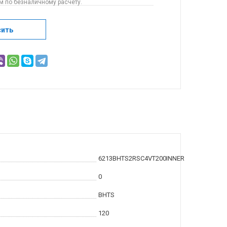
 по безналичному расчету.
сить
6213BHTS2RSC4VT200INNER
0
BHTS
120