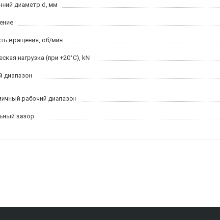
нний диаметр d, мм
ение
ть вращения, об/мин
ская нагрузка (при +20°C), kN
й диапазон
ичный рабочий диапазон
ьный зазор