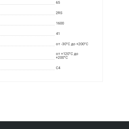
65
2RS
1600
41
от -30°C до +200°C
от +120°C до
+200°C
C4