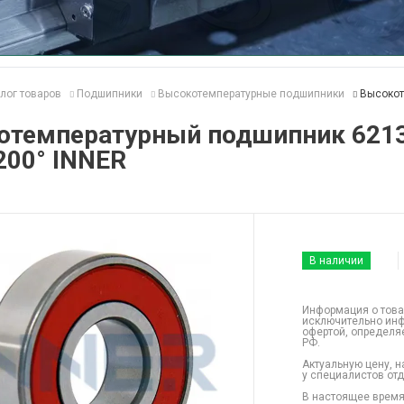
лог товаров
Подшипники
Высокотемпературные подшипники
Высокот
отемпературный подшипник 621
200° INNER
В наличии
Информация о това
исключительно инф
офертой, определя
РФ.
Актуальную цену, н
у специалистов от
В настоящее время