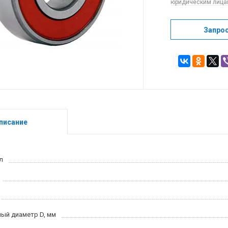
юридическим лицам
Запро
писание
л
ый диаметр D, мм