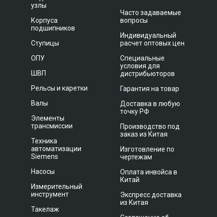
узлы
Часто задаваемые
Корпуса
вопросы
подшипников
Индивидуальный
Ступицы
расчет оптовых цен
ОПУ
Специальные
условия для
ШВП
дистрибьюторов
Рельсы и каретки
Гарантия на товар
Валы
Доставка в любую
точку РФ
Элементы
трансмиссии
Производство под
заказ из Китая
Техника
автоматизации
Изготовление по
Siemens
чертежам
Насосы
Оплата инвойса в
Китай
Измерительный
инструмент
Экспресс доставка
из Китая
Такелаж