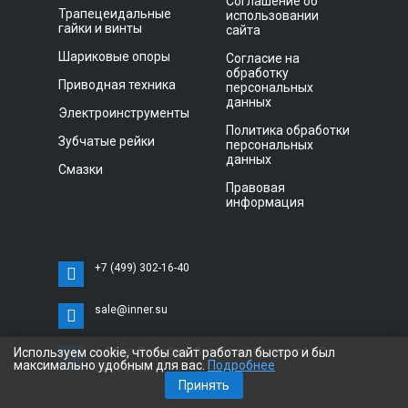
Соглашение об
Трапецеидальные
использовании
гайки и винты
сайта
Шариковые опоры
Согласие на
обработку
Приводная техника
персональных
данных
Электроинструменты
Политика обработки
Зубчатые рейки
персональных
данных
Смазки
Правовая
информация
+7 (499) 302-16-40
sale@inner.su
Используем cookie, чтобы сайт работал быстро и был
г. Санкт-Петербург, Витебский проспект 11 С,
максимально удобным для вас.
Подробнее
офис 3033
Принять