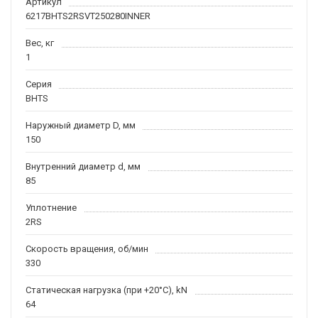
Артикул
6217BHTS2RSVT250280INNER
Вес, кг
1
Серия
BHTS
Наружный диаметр D, мм
150
Внутренний диаметр d, мм
85
Уплотнение
2RS
Скорость вращения, об/мин
330
Статическая нагрузка (при +20°C), kN
64