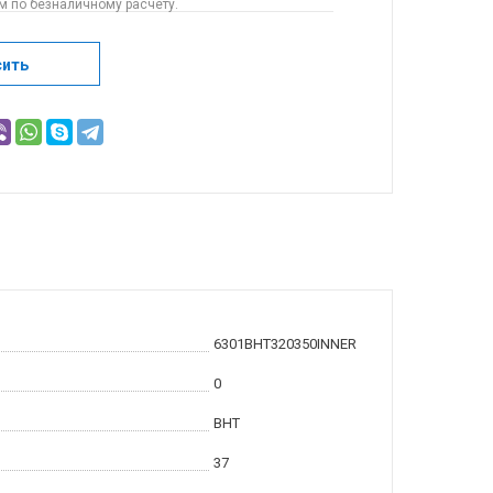
 по безналичному расчету.
сить
6301BHT320350INNER
0
BHT
37