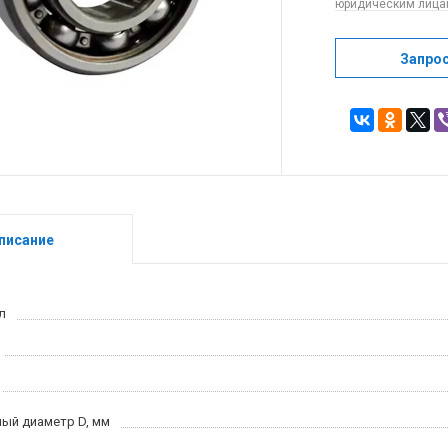
юридическим лицам
Запро
писание
л
ый диаметр D, мм