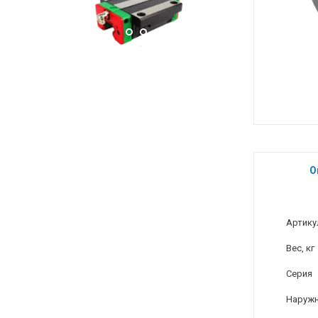
О
Артику
Вес, кг
Серия
Наружн