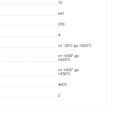
12
нет
200
4
от -30°C до +320°C
от +200° до
+320°C
от +320° до
+350°C
4xC5
2