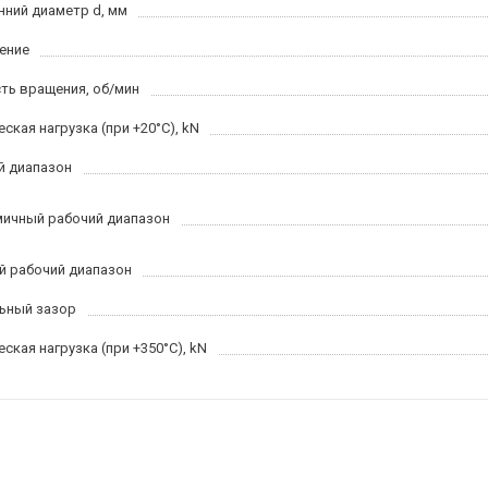
нний диаметр d, мм
ение
ть вращения, об/мин
ская нагрузка (при +20°C), kN
й диапазон
ичный рабочий диапазон
й рабочий диапазон
ьный зазор
ская нагрузка (при +350°C), kN