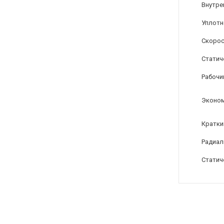
Внутре
Уплотн
Скорос
Статиче
Рабочи
Эконом
Кратки
Радиал
Статиче