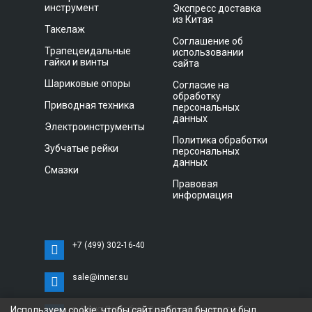
инструмент
Экспресс доставка
из Китая
Такелаж
Соглашение об
Трапецеидальные
использовании
гайки и винты
сайта
Шариковые опоры
Согласие на
обработку
Приводная техника
персональных
данных
Электроинструменты
Политика обработки
Зубчатые рейки
персональных
данных
Смазки
Правовая
информация
+7 (499) 302-16-40
sale@inner.su
Используем cookie, чтобы сайт работал быстро и был
г. Санкт-Петербург, Витебский проспект 11 С,