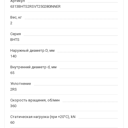
Артикул
6313BHTS2RSVT250280INNER
Вес, кг
2
Серия
BHTS
Наружный диаметр D, мм
140
Внутренний диаметр d, мм
65
Уплотнение
2RS
Скорость вращения, об/мин
360
Статическая нагрузка (при +20°C), kN
60