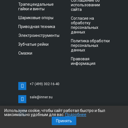
Соглашение об
Трапецеидальные
использовании
гайки и винты
сайта
Шариковые опоры
Согласие на
обработку
Приводная техника
персональных
данных
Электроинструменты
Политика обработки
Зубчатые рейки
персональных
данных
Смазки
Правовая
информация
+7 (499) 302-16-40
sale@inner.su
Используем cookie, чтобы сайт работал быстро и был
г. Санкт-Петербург, Витебский проспект 11 С,
максимально удобным для вас.
Подробнее
офис 3033
Принять