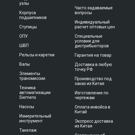
узлы
Часто задаваемые
Корпуса
вопросы
подшипников
Индивидуальный
Ступицы
расчет оптовых цен
ОПУ
Специальные
условия для
ШВП
дистрибьюторов
Рельсы и каретки
Гарантия на товар
Валы
Доставка в любую
точку РФ
Элементы
трансмиссии
Производство под
заказ из Китая
Техника
автоматизации
Изготовление по
Siemens
чертежам
Насосы
Оплата инвойса в
Китай
Измерительный
инструмент
Экспресс доставка
из Китая
Такелаж