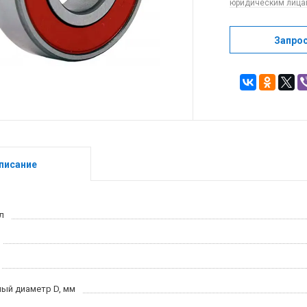
юридическим лицам
Запро
писание
л
ый диаметр D, мм