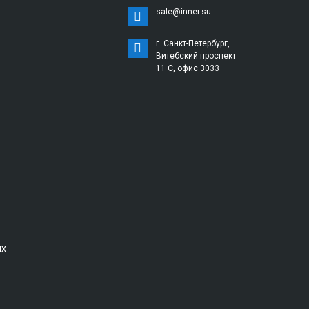
sale@inner.su
г. Санкт-Петербург,
Витебский проспект
11 С, офис 3033
ых