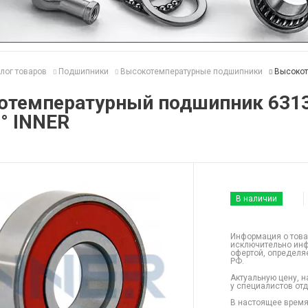
лог товаров
Подшипники
Высокотемпературные подшипники
Высокот
отемпературный подшипник 6313
° INNER
В наличии
Информация о това
исключительно инф
офертой, определя
РФ.
Актуальную цену, н
у специалистов от
В настоящее время