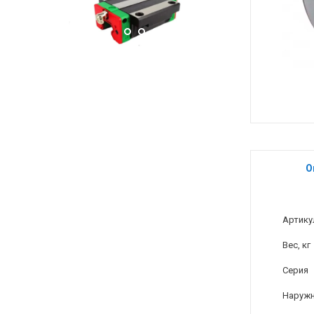
О
Артику
Вес, кг
Серия
Наружн