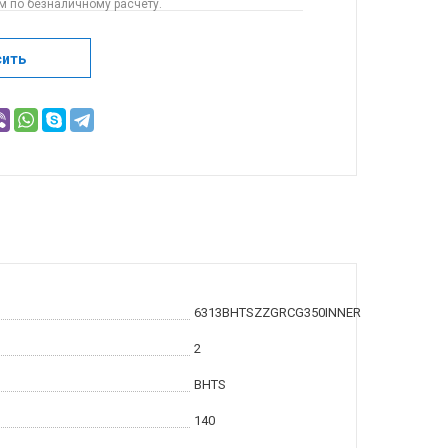
 по безналичному расчету.
сить
6313BHTSZZGRCG350INNER
2
BHTS
140