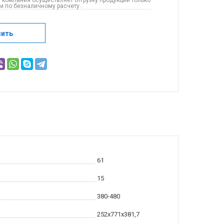
 компания осуществляет отгрузку продукции только
 по безналичному расчету.
сить
61
15
380-480
252х771х381,7