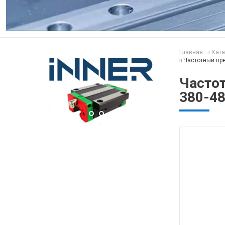
Главная
Ката
Частотный пре
Часто
380-4