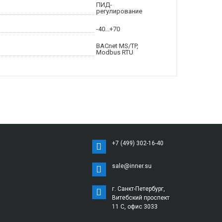
ПИД-
регулирование
-40...+70
BACnet MS/TP,
Modbus RTU
+7 (499) 302-16-40
sale@inner.su
г. Санкт-Петербург,
Витебский проспект
11 С, офис 3033