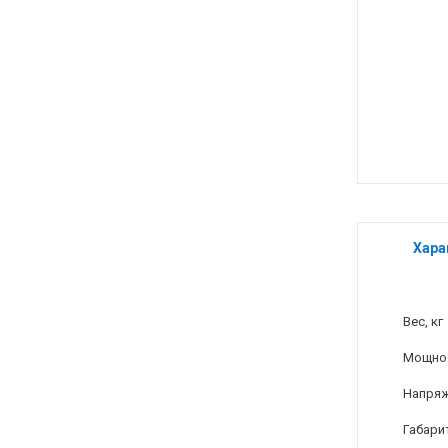
Хара
Вес, кг
Мощнос
Напряж
Габари