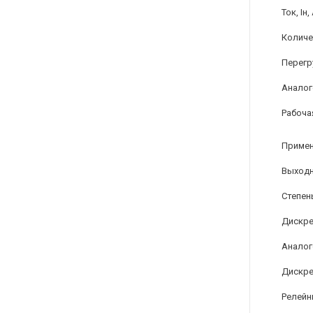
Ток, Iн,
Количе
Перегр
Аналог
Рабоча
Примен
Выходн
Степен
Дискре
Аналог
Дискре
Релейн