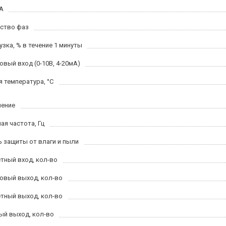
 А
ство фаз
узка, % в течение 1 минуты
овый вход (0-10В, 4-20мА)
я температура, °С
ение
ая частота, Гц
ь защиты от влаги и пыли
тный вход, кол-во
овый выход, кол-во
тный выход, кол-во
ый выход, кол-во