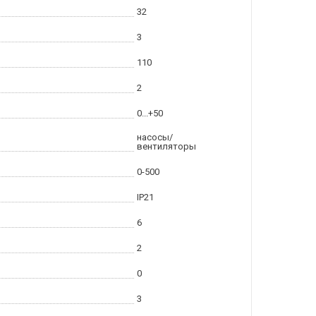
32
3
110
2
0...+50
насосы/
вентиляторы
0-500
IP21
6
2
0
3