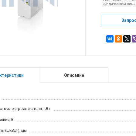
В настоящее время
юридическим лицам
Запро
ктеристики
Описание
ть электродвигателя, кВт
ение, В
ты (ШхВхГ), мм