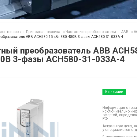
лог товаров
Приводная техника
Частотные преобразователи
ABB
A
образователь ABB ACH580 15 кВт 380-480В 3-фазы ACH580-31-033A-4
тный преобразователь ABB ACH58
80В 3-фазы ACH580-31-033A-4
В наличии
Информация о това
исключительно инф
офертой, определя
РФ.
Актуальную цену, н
у специалистов от