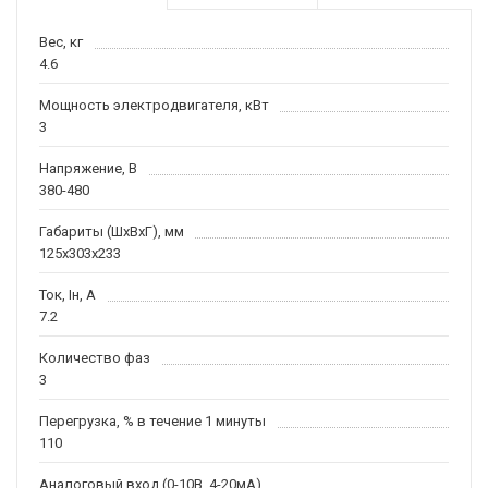
Вес, кг
4.6
Мощность электродвигателя, кВт
3
Напряжение, В
380-480
Габариты (ШхВхГ), мм
125х303х233
Ток, Iн, А
7.2
Количество фаз
3
Перегрузка, % в течение 1 минуты
110
Аналоговый вход (0-10В, 4-20мА)