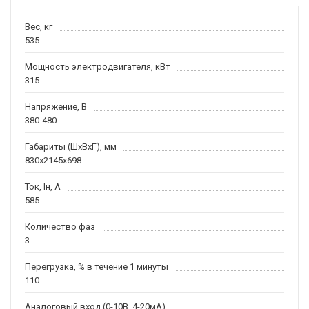
Вес, кг
535
Мощность электродвигателя, кВт
315
Напряжение, В
380-480
Габариты (ШхВхГ), мм
830х2145х698
Ток, Iн, А
585
Количество фаз
3
Перегрузка, % в течение 1 минуты
110
Аналоговый вход (0-10В, 4-20мА)