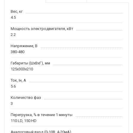
Вес, кг
4.5
Мощность электродвигателя, кВт
2.2
Напряжение, В
380-480
Габариты (ШхВхГ), мм
125х303х210
Ток, Iн, А
5.6
Количество фаз
3
Перегрузка, % в течение 1 минуты
110 LD, 150 HD
Аналоговый вход (0-10В, 4-20мА)