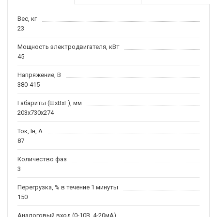
Вес, кг
23
Мощность электродвигателя, кВт
45
Напряжение, В
380-415
Габариты (ШхВхГ), мм
203х730х274
Ток, Iн, А
87
Количество фаз
3
Перегрузка, % в течение 1 минуты
150
Аналоговый вход (0-10В, 4-20мА)