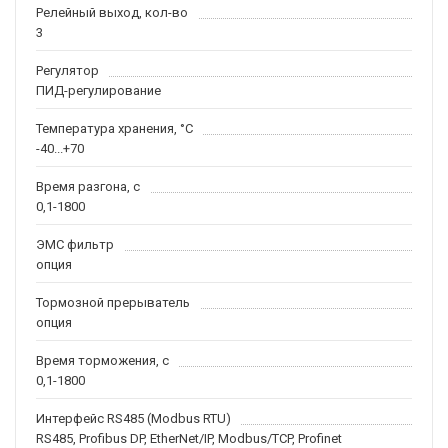
Релейный выход, кол-во
3
Регулятор
ПИД-регулирование
Температура хранения, °С
-40...+70
Время разгона, с
0,1-1800
ЭМС фильтр
опция
Тормозной прерыватель
опция
Время торможения, с
0,1-1800
Интерфейс RS485 (Modbus RTU)
RS485, Profibus DP, EtherNet/IP, Modbus/TCP, Profinet