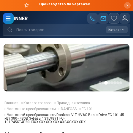
Производство по чертежам
INNER
Каталог
Главная
Каталог товаров
Приводная техника
Частотные преобразователи
DANFOSS
FC-101
Частотный преобразователь Danfoss VLT HVAC Basic Drive FC-101 45
кВт 380–480В 3-фазы 131L9891 FC-
101P45KT4E20H3XXXXXXSXXXXAXBXCXXXXDX