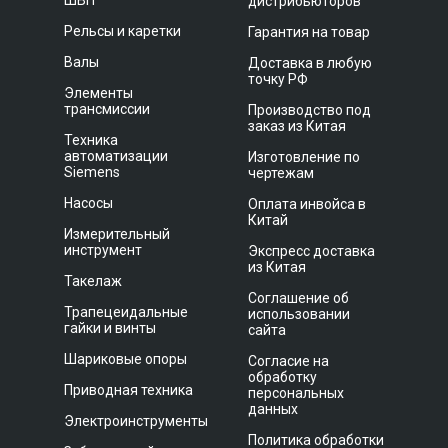
ШВП
дистрибьюторов
Рельсы и каретки
Гарантия на товар
Валы
Доставка в любую
точку РФ
Элементы
трансмиссии
Производство под
заказ из Китая
Техника
автоматизации
Изготовление по
Siemens
чертежам
Насосы
Оплата инвойса в
Китай
Измерительный
инструмент
Экспресс доставка
из Китая
Такелаж
Соглашение об
Трапецеидальные
использовании
гайки и винты
сайта
Шариковые опоры
Согласие на
обработку
Приводная техника
персональных
данных
Электроинструменты
Политика обработки