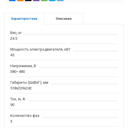
Характеристики
Описание
Вес, кг
24.5
Мощность электродвигателя, кВт
45
Напряжение, В
380–480
Габариты (ШхВхГ), мм
518x239x242
Ток, Iн, А
90
Количество фаз
3