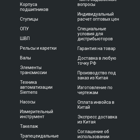
Корпуса
вопросы
подшипников
Индивидуальный
Ступицы
расчет оптовых цен
ОПУ
Специальные
условия для
ШВП
дистрибьюторов
Рельсы и каретки
Гарантия на товар
Валы
Доставка в любую
точку РФ
Элементы
трансмиссии
Производство под
заказ из Китая
Техника
автоматизации
Изготовление по
Siemens
чертежам
Насосы
Оплата инвойса в
Китай
Измерительный
инструмент
Экспресс доставка
из Китая
Такелаж
Соглашение об
Трапецеидальные
использовании