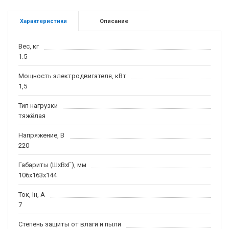
Характеристики
Описание
Вес, кг
1.5
Мощность электродвигателя, кВт
1,5
Тип нагрузки
тяжёлая
Напряжение, В
220
Габариты (ШхВхГ), мм
106x163x144
Ток, Iн, А
7
Степень защиты от влаги и пыли