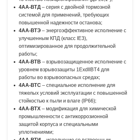
4АА-ВТД
– серия с двойной тормозной
системой для применений, требующих
повышенной надежности останова;
4АА-ВТЭ
– энергоэффективное исполнение с
улучшенным КПД (класс IE3),
оптимизированное для продолжительной
работы;
4АА-ВТВ
– взрывозащищенное исполнение с
уровнем взрывозащиты 1ExdIIBT4 для
работы во взрывоопасных средах;
4АА-ВТС
– специальное исполнение для
тяжелых условий эксплуатации с повышенной
стойкостью к пыли и влаге (IP66);
4АА-ВТХ
– модификация для химической
промышленности с антикоррозионной
защитой корпуса и специальными
уплотнениями;
4АА-ВТИ
– исполнение со встроенным