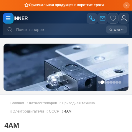
Производство по чертежам
INNER
Каталог
Главная
Каталог товаров
Приводная техника
Электродвигатели
СССР
4АМ
4АМ