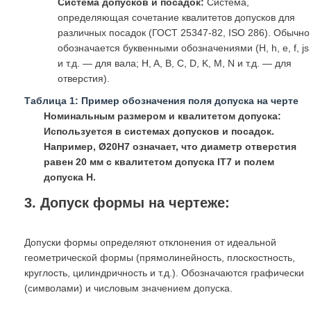
Система допусков и посадок:
Система,
определяющая сочетание квалитетов допусков для
различных посадок (ГОСТ 25347-82, ISO 286). Обычно
обозначается буквенными обозначениями (H, h, e, f, js
и т.д. — для вала; H, A, B, C, D, K, M, N и т.д. — для
отверстия).
Таблица 1: Пример обозначения поля допуска на черте
Номинальным размером и квалитетом допуска:
Используется в системах допусков и посадок.
Например, Ø20H7 означает, что диаметр отверстия
равен 20 мм с квалитетом допуска IT7 и полем
допуска H.
3. Допуск формы на чертеже:
Допуски формы определяют отклонения от идеальной
геометрической формы (прямолинейность, плоскостность,
круглость, цилиндричность и т.д.). Обозначаются графически
(символами) и числовым значением допуска.