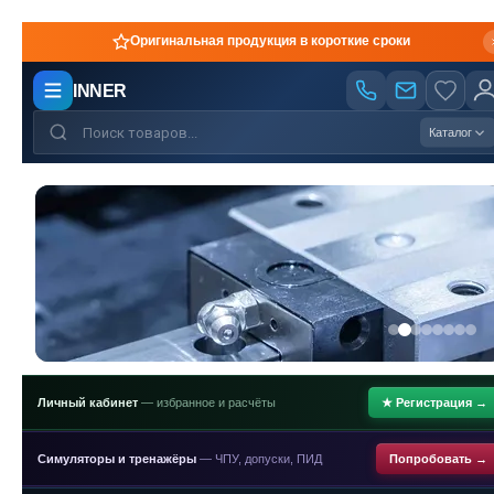
Производство по чертежам
INNER
Каталог
Личный кабинет
— избранное и расчёты
★ Регистрация →
Симуляторы и тренажёры
— ЧПУ, допуски, ПИД
Попробовать →