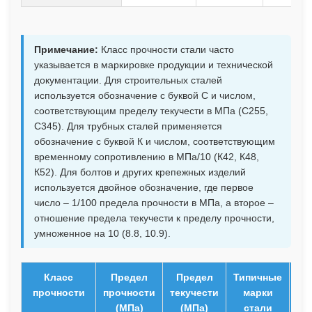
Примечание:
Класс прочности стали часто
указывается в маркировке продукции и технической
документации. Для строительных сталей
используется обозначение с буквой С и числом,
соответствующим пределу текучести в МПа (С255,
С345). Для трубных сталей применяется
обозначение с буквой К и числом, соответствующим
временному сопротивлению в МПа/10 (К42, К48,
К52). Для болтов и других крепежных изделий
используется двойное обозначение, где первое
число – 1/100 предела прочности в МПа, а второе –
отношение предела текучести к пределу прочности,
умноженное на 10 (8.8, 10.9).
Класс
Предел
Предел
Типичные
прочности
прочности
текучести
марки
(МПа)
(МПа)
стали