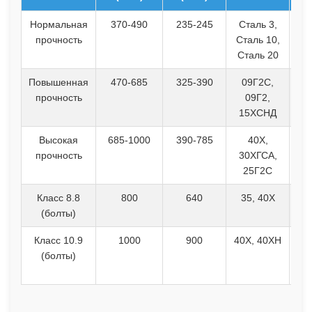
Нормальная
370-490
235-245
Сталь 3,
Ко
прочность
Сталь 10,
Сталь 20
Повышенная
470-685
325-390
09Г2С,
прочность
09Г2,
15ХСНД
Высокая
685-1000
390-785
40Х,
Вы
прочность
30ХГСА,
25Г2С
Класс 8.8
800
640
35, 40Х
(болты)
Класс 10.9
1000
900
40Х, 40ХН
Вы
(болты)