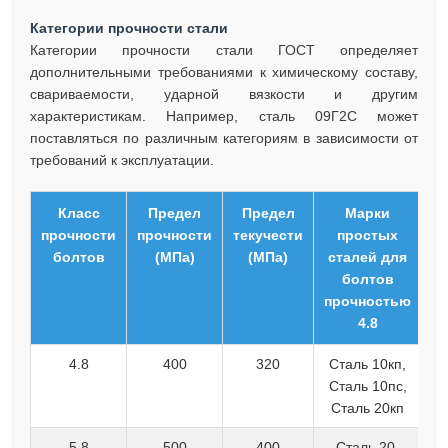
Категории прочности стали
Категории прочности стали ГОСТ определяет
дополнительными требованиями к химическому составу,
свариваемости, ударной вязкости и другим
характеристикам. Например, сталь 09Г2С может
поставляться по различным категориям в зависимости от
требований к эксплуатации.
Класс
Предел
Предел
Марки
прочности
прочности
текучести
простых
болтов
(МПа)
(МПа)
сталей для
болтов
прочностью
4.8
4.8
400
320
Сталь 10кп,
Сталь 10пс,
Сталь 20кп
5.8
500
400
Сталь 20,