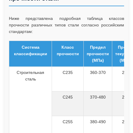
Ниже представлена подробная таблица классов
прочности различных типов стали согласно российским
стандартам:
Система
Класс
Предел
Преде
классификации
прочности
прочности
текучес
(МПа)
(МПа)
Строительная
С235
360-370
235
сталь
С245
370-480
245
С255
380-490
255