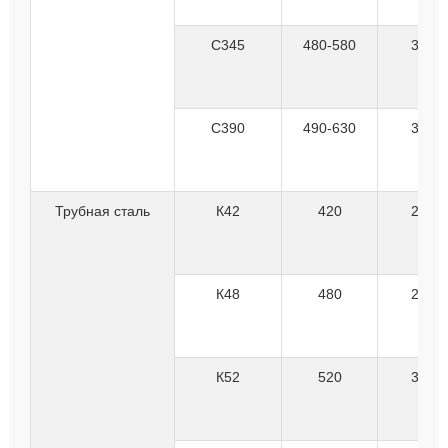
С345
480-580
345
С390
490-630
390
Трубная сталь
К42
420
245
К48
480
295
К52
520
355