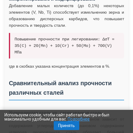
Добавление малых количеств (до 0,1%) некоторых
элементов (V, Nb, Ti) способствует измельчению зерна и
образованию дисперсных карбидов, что повышает
прочность и твердость стали.
Повышение прочности при легировании: ΔσT =
35(C) + 20(Mn) + 10(Cr) + 50(Mo) + 700(V)
МПа
где в скобках указана концентрация элементов в %.
Сравнительный анализ прочности
различных сталей
Углеродистая сталь vs. легированная сталь
Используем cookie, чтобы сайт работал быстро и был
максимально удобным для вас.
Прочность углеродистой стали в основном зависит от
Подробнее
содержания углерода. При одинаковом содержании
Принять
углерода легированная сталь обладает большей