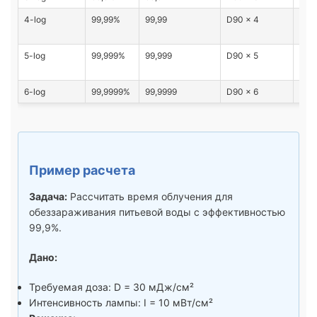
4-log
99,99%
99,99
D90 × 4
Мед
нуж
5-log
99,999%
99,999
D90 × 5
Фар
про
6-log
99,9999%
99,9999
D90 × 6
Сте
Пример расчета
Задача:
Рассчитать время облучения для
обеззараживания питьевой воды с эффективностью
99,9%.
Дано:
Требуемая доза: D = 30 мДж/см²
Интенсивность лампы: I = 10 мВт/см²