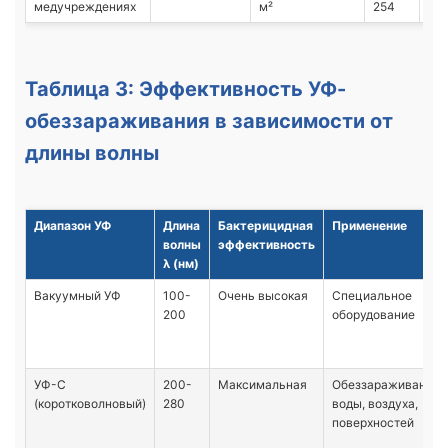
медучреждениях
м²
254
16
Таблица 3: Эффективность УФ-
обеззараживания в зависимости от
длины волны
Диапазон УФ
Длина
Бактерицидная
Применение
волны
эффективность
λ (нм)
Вакуумный УФ
100-
Очень высокая
Специальное
200
оборудование
УФ-С
200-
Максимальная
Обеззараживание
(коротковолновый)
280
воды, воздуха,
поверхностей