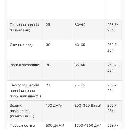
Са
1.2
21
Питьевая вода (с
25
30-40
253,7-
МУ
примесями)
254
4.3
05
Сточные воды
30
40-65
253,7-
МУ
254
2.1
99
Вода в бассейнах
30
35-40
253,7-
Са
254
2.1
21
Технологическая
20
25-35
253,7-
ТР
вода (пищевая
254
021
промышленность)
Воздух
130 Дж/м³
200-300 Дж/м³
253,7-
Р
помещений
254
3.5
(категория I-II)
04
Поверхности в
500 Дж/м²
1000-1500 Дж/
253,7-
МУ 