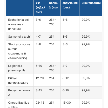
УФ
волны
облучения
инактивации
(мДж/
λ (нм)
(сек)
см²)
Escherichia coli
3-6
254-
3-5
99,9%
(кишечная
266
палочка)
Salmonella typhi
4-7
254
3-5
99,9%
Staphylococcus
4-8
254
3-6
99,9%
aureus
(золотистый
стафилококк)
Legionella
5-10
254-
4-7
99,9%
pneumophila
265
Вирус
12-20
254
8-12
99,9%
полиомиелита
Вирус гепатита
8-15
254
6-10
99,9%
А
Споры Bacillus
22-45
254
15-30
99,9%
subtilis