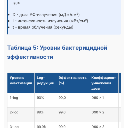
где:
D - доза УФ-излучения (мДж/см²)
I - интенсивность излучения (мВт/см²)
t - время облучения (секунды)
Таблица 5: Уровни бактерицидной
эффективности
Уровень
Log-
Эффективность
Коэффициент
При
инактивации
редукция
(%)
умножения
дозы
1-log
90%
90,0
D90 × 1
Мин
обе
2-log
99%
99,0
D90 × 2
Ста
обр
3-log
99,9%
99,9
D90 × 3
Пит