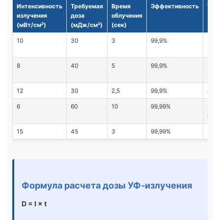
Интенсивность
Требуемая
Время
Эффективность
Тип
излучения
доза
облучения
(мВт/см²)
(мДж/см²)
(сек)
10
30
3
99,9%
Пит
про
8
40
5
99,9%
Пит
при
12
30
2,5
99,9%
Арт
6
60
10
99,99%
Сто
очи
15
45
3
99,99%
Бас
Формула расчета дозы УФ-излучения
D = I × t