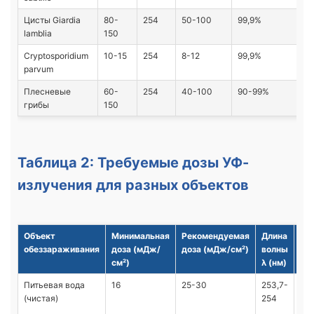
Цисты Giardia
80-
254
50-100
99,9%
lamblia
150
Cryptosporidium
10-15
254
8-12
99,9%
parvum
Плесневые
60-
254
40-100
90-99%
грибы
150
Таблица 2: Требуемые дозы УФ-
излучения для разных объектов
Объект
Минимальная
Рекомендуемая
Длина
Но
обеззараживания
доза (мДж/
доза (мДж/см²)
волны
см²)
λ (нм)
Питьевая вода
16
25-30
253,7-
МУ
(чистая)
254
4.3
05,