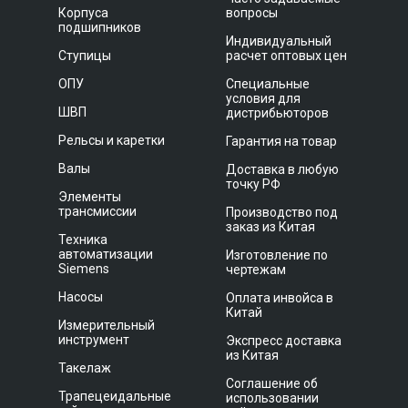
Корпуса
вопросы
подшипников
Индивидуальный
Ступицы
расчет оптовых цен
ОПУ
Специальные
условия для
ШВП
дистрибьюторов
Рельсы и каретки
Гарантия на товар
Валы
Доставка в любую
точку РФ
Элементы
трансмиссии
Производство под
заказ из Китая
Техника
автоматизации
Изготовление по
Siemens
чертежам
Насосы
Оплата инвойса в
Китай
Измерительный
инструмент
Экспресс доставка
из Китая
Такелаж
Соглашение об
Трапецеидальные
использовании