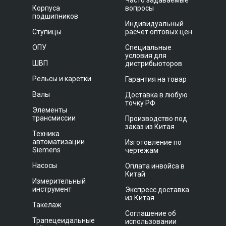
Часто задаваемые
Корпуса
вопросы
подшипников
Индивидуальный
Ступицы
расчет оптовых цен
ОПУ
Специальные
условия для
ШВП
дистрибьюторов
Рельсы и каретки
Гарантия на товар
Валы
Доставка в любую
точку РФ
Элементы
трансмиссии
Производство под
заказ из Китая
Техника
автоматизации
Изготовление по
Siemens
чертежам
Насосы
Оплата инвойса в
Китай
Измерительный
инструмент
Экспресс доставка
из Китая
Такелаж
Соглашение об
Трапецеидальные
использовании