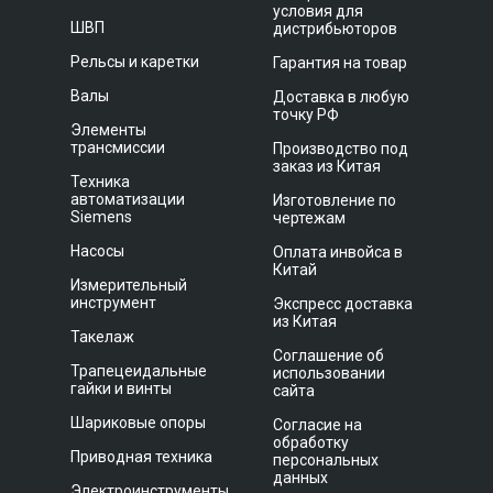
условия для
ШВП
дистрибьюторов
Рельсы и каретки
Гарантия на товар
Валы
Доставка в любую
точку РФ
Элементы
трансмиссии
Производство под
заказ из Китая
Техника
автоматизации
Изготовление по
Siemens
чертежам
Насосы
Оплата инвойса в
Китай
Измерительный
инструмент
Экспресс доставка
из Китая
Такелаж
Соглашение об
Трапецеидальные
использовании
гайки и винты
сайта
Шариковые опоры
Согласие на
обработку
Приводная техника
персональных
данных
Электроинструменты